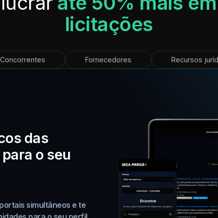
lucrar
até 50% mais em
licitações
Concorrentes
Fornecedores
Recursos jurí
cos das
 para o seu
 portais simultâneos e te
idades para o seu perfil.