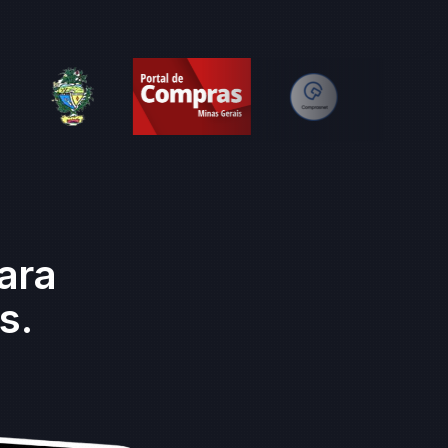
ara
s.