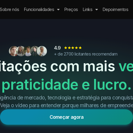
Sobre nós
Funcionalidades
Preços
Links
Depoimentos
4.9
+ de 2700 licitantes recomendam
citações com mais
ve
praticidade e lucro.
ligência de mercado, tecnologia e estratégia para conquist
. Veja o vídeo para entender porque milhares de empreend
Começar agora