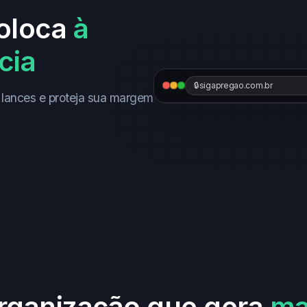
coloca
à
cia
🔒
sigapregao.com.br
lances e proteja sua margem
rganização que gera
ma