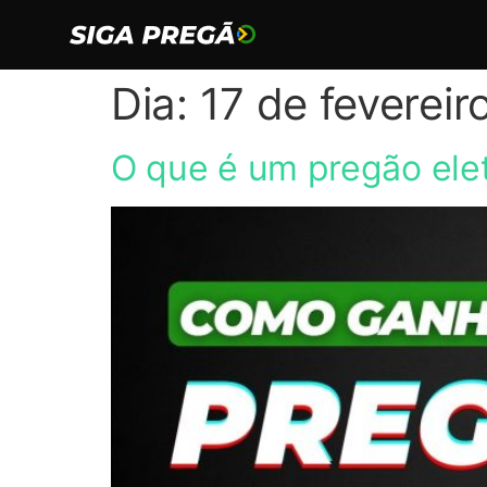
Dia:
17 de fevereir
O que é um pregão ele