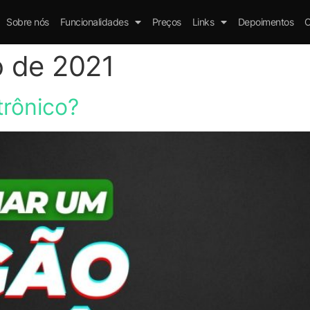
Sobre nós
Funcionalidades
Preços
Links
Depoimentos
C
o de 2021
trônico?