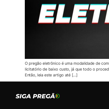
O pregão eletrônico é uma modalidade de comp
licitatório de baixo custo, já que todo o proc
Então, leia este artigo até […]