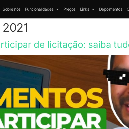
Sobre nós
Funcionalidades
Preços
Links
Depoimentos
C
e 2021
icipar de licitação: saiba tu