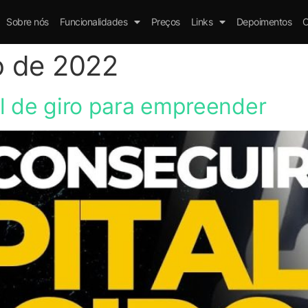
Sobre nós
Funcionalidades
Preços
Links
Depoimentos
C
ro de 2022
l de giro para empreender