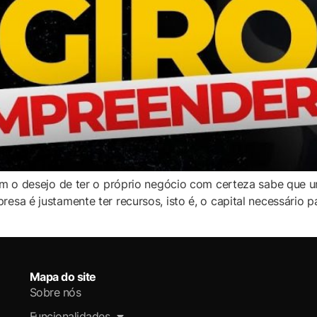
m o desejo de ter o próprio negócio com certeza sabe que u
 é justamente ter recursos, isto é, o capital necessário par
Mapa do site
Sobre nós
Funcionalidades