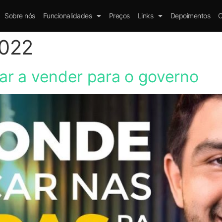
Sobre nós
Funcionalidades
Preços
Links
Depoimentos
C
2022
r a vender para o governo