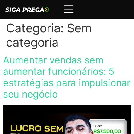
Categoria:
Sem
categoria
Aumentar vendas sem
aumentar funcionários: 5
estratégias para impulsionar
seu negócio