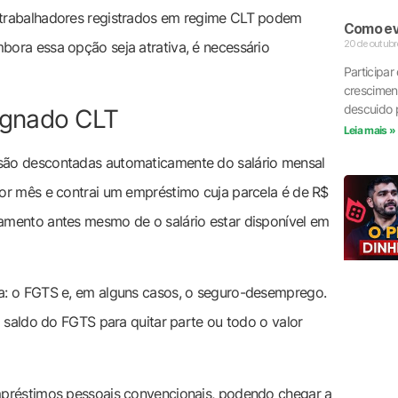
 trabalhadores registrados em regime CLT podem
Como evi
20 de outubr
ora essa opção seja atrativa, é necessário
Participar
crescimen
descuido p
ignado CLT
Leia mais »
são descontadas automaticamente do salário mensal
or mês e contrai um empréstimo cuja parcela é de R$
amento antes mesmo de o salário estar disponível em
a: o FGTS e, em alguns casos, o seguro-desemprego.
o saldo do FGTS para quitar parte ou todo o valor
mpréstimos pessoais convencionais, podendo chegar a