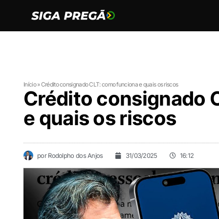
Início
»
Crédito consignado CLT: como funciona e quais os riscos
Crédito consignado 
e quais os riscos
por
Rodolpho dos Anjos
31/03/2025
16:12