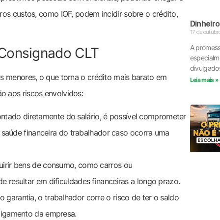
os custos, como IOF, podem incidir sobre o crédito,
Dinheiro
17 de outubr
A promess
 Consignado CLT
especialme
divulgados
s menores, o que torna o crédito mais barato em
Leia mais »
 aos riscos envolvidos:
tado diretamente do salário, é possível comprometer
a saúde financeira do trabalhador caso ocorra uma
uirir bens de consumo, como carros ou
resultar em dificuldades financeiras a longo prazo.
 garantia, o trabalhador corre o risco de ter o saldo
ligamento da empresa.