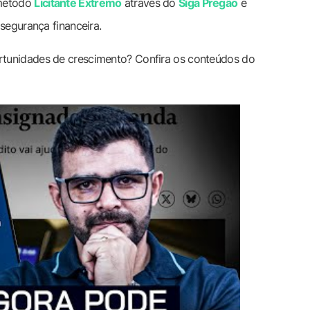
 método
Licitante Extremo
através do
Siga Pregão
e
segurança financeira.
rtunidades de crescimento? Confira os conteúdos do