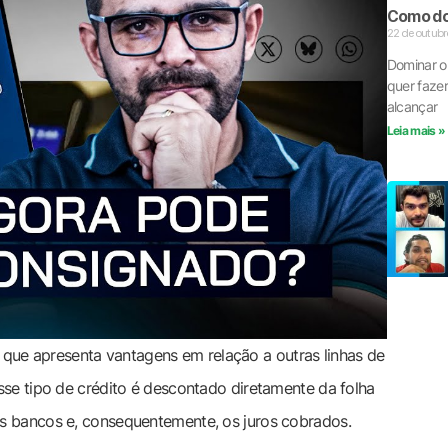
Como do
22 de outubr
Dominar o 
quer faze
alcançar
Leia mais »
ue apresenta vantagens em relação a outras linhas de
sse tipo de crédito é descontado diretamente da folha
os bancos e, consequentemente, os juros cobrados.