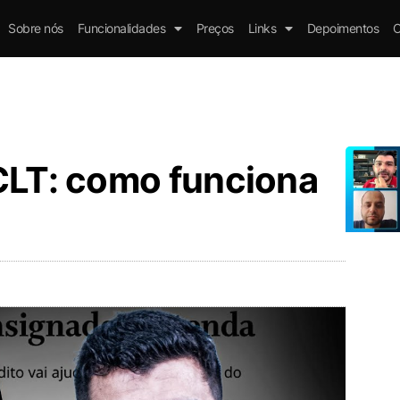
Sobre nós
Funcionalidades
Preços
Links
Depoimentos
C
CLT: como funciona