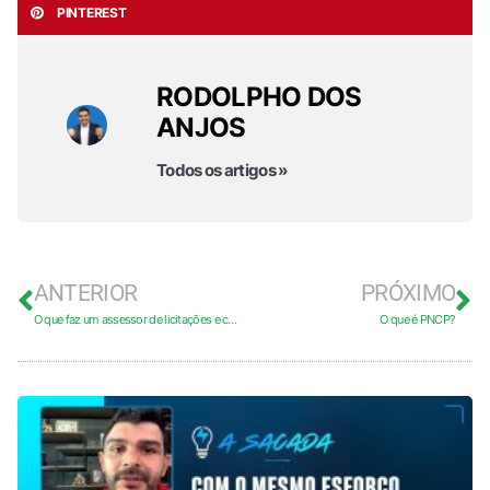
PINTEREST
RODOLPHO DOS
ANJOS
Todos os artigos »
ANTERIOR
PRÓXIMO
O que faz um assessor de licitações e como captar clientes
O que é PNCP?