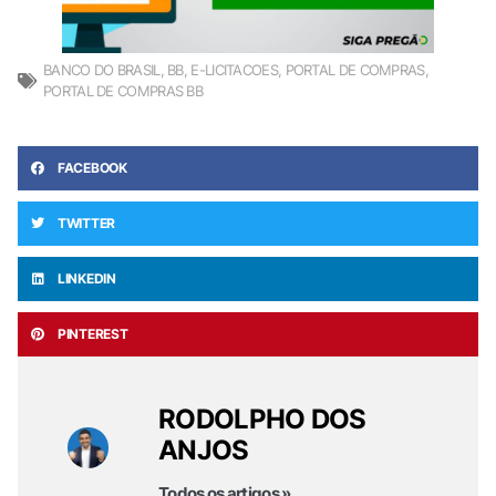
BANCO DO BRASIL
,
BB
,
E-LICITACOES
,
PORTAL DE COMPRAS
,
PORTAL DE COMPRAS BB
FACEBOOK
TWITTER
LINKEDIN
PINTEREST
RODOLPHO DOS
ANJOS
Todos os artigos »